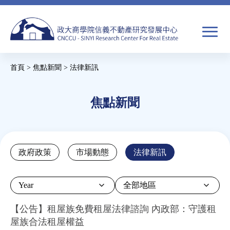
Jump
to
navigation
搜
首頁
>
焦點新聞
>
法律新訊
尋
搜
您
尋
在
焦點新聞
關於我們
表
這
單
裡
焦點新聞
Back
政府政策
市場動態
法律新訊
to
教育推廣
top
Year
房市分析
【公告】租屋族免費租屋法律諮詢 內政部：守護租
屋族合法租屋權益
研究獎勵