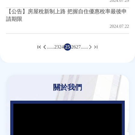
2024.07.29
【公告】房屋稅新制上路 把握自住優惠稅率最後申
請期限
2024.07.22
......
23
24
25
26
27
......
頁
面
Back
to
top
關於我們