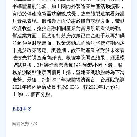
半導體產能吃緊，加上國內外製造業生產活動擴張，
有助於傳產拉貨需求樂觀成長，故整體製造業看好當
房地產年鑑
月景氣表現。服務業方面受惠於股市表現亮眼，帶動
投資收益，拉抬金融相關產業對當月景氣看法轉強。
電子報
營建業方面，因政府打炒房政策已由金融手段再加碼
並延伸至財稅層面，政策滾動式的檢討將使短期內房
市處於政策適應、調整期，故不動產業者對於未來看
相關連結
法較先前調查偏向謹慎。根據本院調查結果，經過模
型試算後，3月製造業營業氣候測驗點小幅下滑，服
訂閱電子報
務業測驗點連續四個月上揚，營建業測驗點轉為下滑
走勢。最後，針對2021年總體經濟而言，台經院預測
2021年國內經濟成長率為5.03%，較2021年1月預測
上修0.73個百分點。
點閱更多
閱覽次數 573