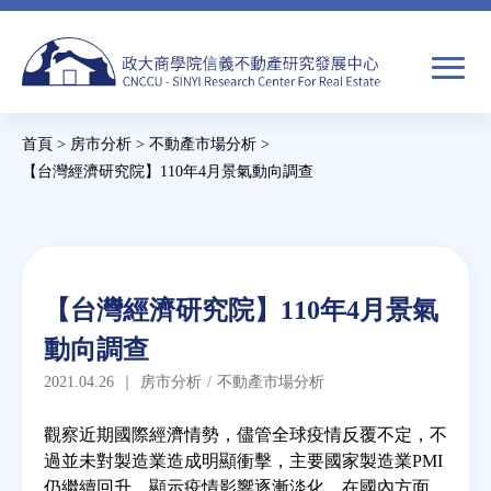
Jump
to
navigation
搜
首頁
>
房市分析
>
不動產市場分析
>
尋
搜
您
【台灣經濟研究院】110年4月景氣動向調查
尋
在
Back
to
關於我們
表
這
top
單
裡
Back
焦點新聞
【台灣經濟研究院】110年4月景氣
to
動向調查
top
教育推廣
2021.04.26
｜
房市分析
/
不動產市場分析
房市分析
觀察近期國際經濟情勢，儘管全球疫情反覆不定，不
過並未對製造業造成明顯衝擊，主要國家製造業PMI
仍繼續回升，顯示疫情影響逐漸淡化。在國內方面，
研究獎勵