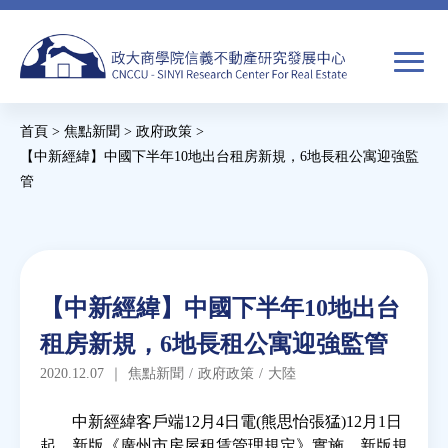
Jump
to
navigation
搜
首頁
>
焦點新聞
>
政府政策
>
尋
搜
您
【中新經緯】中國下半年10地出台租房新規，6地長租公寓迎強監
管
尋
在
Back
關於我們
表
這
to
單
裡
top
焦點新聞
Back
【中新經緯】中國下半年10地出台
to
教育推廣
租房新規，6地長租公寓迎強監管
top
2020.12.07
｜
焦點新聞
/
政府政策
/
大陸
房市分析
中新經緯客戶端12月4日電(熊思怡張猛)12月1日
起，新版《廣州市房屋租賃管理規定》實施，新版規
研究獎勵