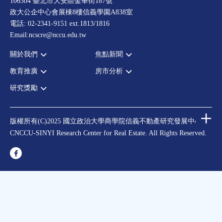
106304 臺北市大安區金華街187號
政大公企中心會展棟8樓信義學園A838室
電話: 02-2341-9151 ext.1813/1816
Email:ncscre@nccu.edu.tw
關於我們
焦點新聞
教育推廣
房市分析
宗旨願景
全部新聞
設置辦法
政府政策
研究獎勵
全部活動
房市分析
大事記
市場動態
論壇
信義房價指數
中心獎勵
指導委員
法律新訊
演講
信義不動產評論
住宅學會論文獎支援
中心成員
版權所有(C)2025 國立政治大學商學院信義不動產研究發展中心
理財規劃講座
都市計劃學會論文獎支援
CNCCU-SINYI Research Center for Real Estate. All Rights Reserved.
聯絡我們
不動產學程支援