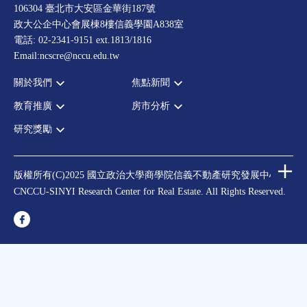
106304 臺北市大安區金華街187號
政大公企中心會展棟8樓信義學園A838室
電話: 02-2341-9151 ext.1813/1816
Email:ncscre@nccu.edu.tw
關於我們
焦點新聞
教育推廣
房市分析
宗旨願景
全部新聞
設置辦法
政府政策
研究獎勵
全部活動
房市分析
大事記
市場動態
論壇
信義房價指數
中心獎勵
指導委員
法律新訊
演講
信義不動產評論
住宅學會論文獎支援
中心成員
版權所有(C)2025 國立政治大學商學院信義不動產研究發展中心
理財規劃講座
都市計劃學會論文獎支援
CNCCU-SINYI Research Center for Real Estate. All Rights Reserved.
聯絡我們
不動產學程支援