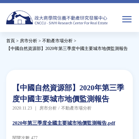
Jump
to
navigation
搜
首頁
>
房市分析
>
不動產市場分析
>
尋
搜
您
【中國自然資源部】2020年第三季度中國主要城市地價監測報告
尋
在
Back
to
關於我們
表
這
top
單
裡
Back
焦點新聞
【中國自然資源部】2020年第三季
to
度中國主要城市地價監測報告
top
教育推廣
2020.11.23
｜
房市分析
/
不動產市場分析
房市分析
2020年第三季度全國主要城市地價監測報告.pdf
閱覽次數 477
研究獎勵