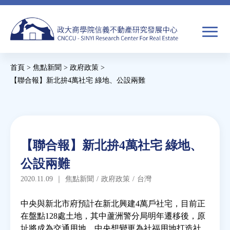
Jump
to
navigation
搜
首頁
>
焦點新聞
>
政府政策
>
尋
搜
您
【聯合報】新北拚4萬社宅 綠地、公設兩難
尋
在
Back
to
關於我們
表
這
top
單
裡
Back
焦點新聞
【聯合報】新北拚4萬社宅 綠地、
to
公設兩難
top
教育推廣
2020.11.09
｜
焦點新聞
/
政府政策
/
台灣
房市分析
中央與新北市府預計在新北興建4萬戶社宅，目前正
在盤點128處土地，其中蘆洲警分局明年遷移後，原
址將成為交通用地，中央想變更為社福用地打造社
研究獎勵