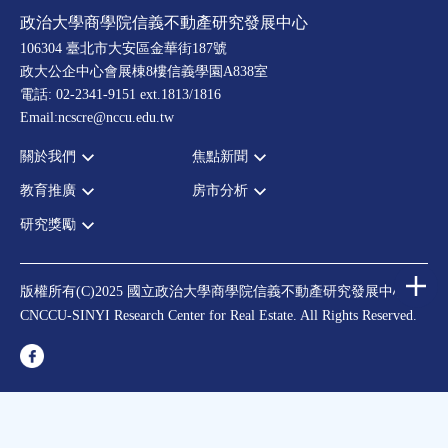
政治大學商學院信義不動產研究發展中心
106304 臺北市大安區金華街187號
政大公企中心會展棟8樓信義學園A838室
電話: 02-2341-9151 ext.1813/1816
Email:ncscre@nccu.edu.tw
關於我們
焦點新聞
教育推廣
房市分析
宗旨願景
全部新聞
設置辦法
政府政策
研究獎勵
全部活動
房市分析
大事記
市場動態
論壇
信義房價指數
中心獎勵
指導委員
法律新訊
演講
信義不動產評論
住宅學會論文獎支援
中心成員
版權所有(C)2025 國立政治大學商學院信義不動產研究發展中心
理財規劃講座
都市計劃學會論文獎支援
CNCCU-SINYI Research Center for Real Estate. All Rights Reserved.
聯絡我們
不動產學程支援