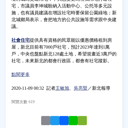
宅，市議員李坤城盼納入活動中心、公托等多元設
施，也有議員建議在增設社宅時要保留公園綠地；新
房地產年鑑
北城鄉局表示，會把地方的公共設施等需求跟中央建
議。
電子報
社會住宅
提供具有資格的民眾能以優惠價格租到房
屋，新北目前有7000戶社宅，預計2023年達到1萬
相關連結
戶，中央也盤點新北128處土地，希望規畫近3萬戶的
社宅，未來新北的都會行政區，都會有社宅蹤影。
訂閱電子報
點閱更多
2020-11-09 00:32 記者
王敏旭
、
吳亮賢
／新北報導
閱覽次數 619