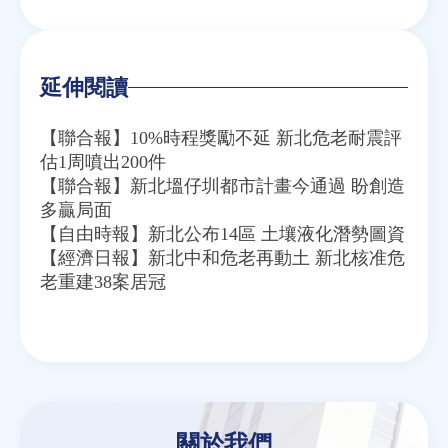
Email
Twitter
Facebook
Line
WeChat
延伸閱讀
【聯合報】10%時程獎勵不延 新北危老耐震評
估1周噴出200件
【聯合報】新北塭仔圳都市計畫今通過 盼創造
多贏局面
【自由時報】新北公布14區 土壤液化潛勢圖資
【經濟日報】新北中和危老再動土 新北核准危
老重建38案居冠
關於我們