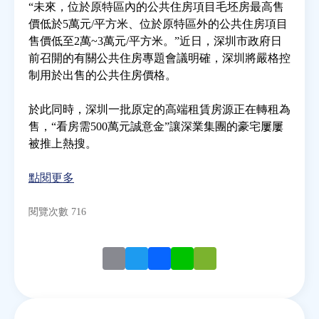
“未來，位於原特區內的公共住房項目毛坯房最高售
價低於5萬元/平方米、位於原特區外的公共住房項目
房地產年鑑
售價低至2萬~3萬元/平方米。”近日，深圳市政府日
前召開的有關公共住房專題會議明確，深圳將嚴格控
制用於出售的公共住房價格。
電子報
於此同時，深圳一批原定的高端租賃房源正在轉租為
相關連結
售，“看房需500萬元誠意金”讓深業集團的豪宅屢屢
被推上熱搜。
訂閱電子報
點閱更多
閱覽次數 716
Email
Twitter
Facebook
Line
WeChat