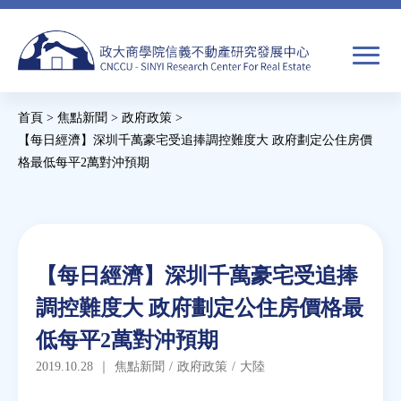
Jump
to
navigation
搜
首頁
>
焦點新聞
>
政府政策
>
尋
搜
您
【每日經濟】深圳千萬豪宅受追捧調控難度大 政府劃定公住房價
格最低每平2萬對沖預期
尋
在
Back
關於我們
表
這
to
單
裡
top
焦點新聞
Back
【每日經濟】深圳千萬豪宅受追捧
to
教育推廣
調控難度大 政府劃定公住房價格最
top
低每平2萬對沖預期
房市分析
2019.10.28
｜
焦點新聞
/
政府政策
/
大陸
研究獎勵