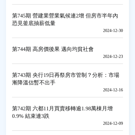
第745期 營建業營業氣候連2增 但房市半年內
房地產年鑑
恐見釜底抽薪低量
2024-12-30
電子報
第744期 高房價後果 邁向均貧社會
相關連結
2024-12-23
訂閱電子報
第743期 央行19日再祭房市管制？分析：市場
漸降溫估暫不出手
2024-12-16
第742期 六都11月買賣移轉逾1.98萬棟月增
0.9% 結束連3跌
2024-12-09