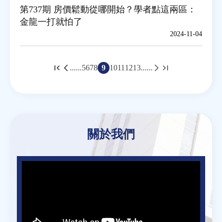
第737期 房價鬆動從哪開始？學者點這兩區：
金龍一打就怕了
2024-11-04
頁
......
5
6
7
8
9
10
11
12
13
......
面
Back
to
關於我們
top