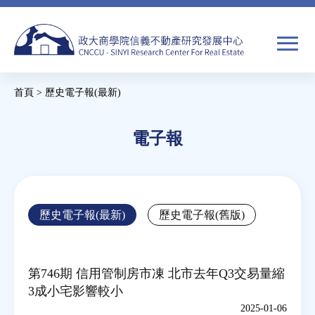
Jump
to
navigation
搜
首頁
>
歷史電子報(最新)
尋
搜
您
尋
在
電子報
關於我們
表
這
單
裡
焦點新聞
Back
歷史電子報(最新)
歷史電子報(舊版)
to
教育推廣
top
第746期 信用管制房市凍 北市去年Q3交易量縮
房市分析
3成小宅影響較小
2025-01-06
研究獎勵