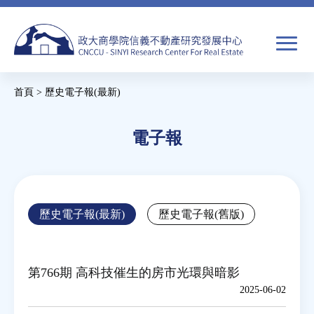
Jump
to
navigation
搜
首頁
>
歷史電子報(最新)
尋
搜
您
尋
在
電子報
關於我們
表
這
單
裡
焦點新聞
Back
歷史電子報(最新)
歷史電子報(舊版)
to
教育推廣
top
第766期 高科技催生的房市光環與暗影
房市分析
2025-06-02
研究獎勵