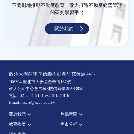
不間斷地推動不動產教育，致力打造不動產經營管理
的研究學習平台
關於我們
政治大學商學院信義不動產研究發展中心
106304 臺北市大安區金華街187號
政大公企中心會展棟8樓信義學園A838室
電話: 02-2341-9151 ext.1813/1816
Email:ncscre@nccu.edu.tw
關於我們
焦點新聞
教育推廣
房市分析
宗旨願景
全部新聞
設置辦法
政府政策