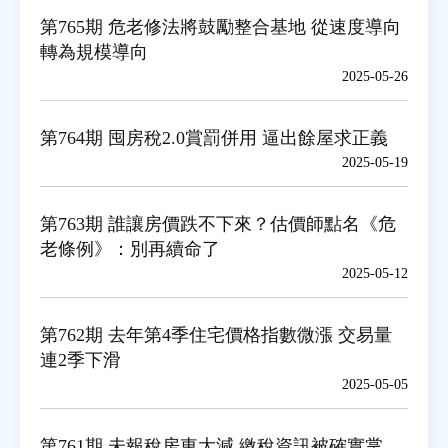
第765期 危老修法將鼓勵整合基地 從速度導向
轉為規模導向
房地產年鑑
2025-05-26
電子報
第764期 囤房稅2.0賞罰併用 逼出餘屋求正義
2025-05-19
相關連結
第763期 誰讓房價跌不下來？估價師點名《危
訂閱電子報
老條例》：別再續命了
2025-05-12
第762期 去年第4季住宅價格指數微漲 交易量
連2季下滑
2025-05-05
第761期 未報稅房東大減 繳稅資訊被確實掌