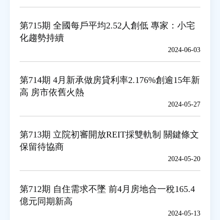
第715期 全國每戶平均2.52人創低 專家：小宅
房地產年鑑
化趨勢持續
2024-06-03
電子報
第714期 4月新承做房貸利率2.176%創逾15年新
相關連結
高 房市依舊火熱
2024-05-27
訂閱電子報
第713期 立院初審開放REIT採雙軌制 關鍵條文
保留待協商
2024-05-20
第712期 自住需求不墜 前4月房地合一稅165.4
億元同期新高
2024-05-13