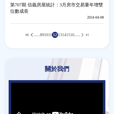
第707期 信義房屋統計：3月房市交易量年增雙
位數成長
2024-04-08
頁
......
8
9
10
11
12
13
14
15
16
......
面
Back
to
關於我們
top