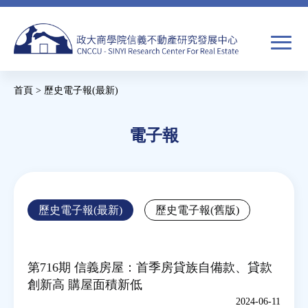
Jump
to
navigation
搜
首頁
>
歷史電子報(最新)
尋
搜
您
尋
在
電子報
關於我們
表
這
單
裡
焦點新聞
Back
歷史電子報(最新)
歷史電子報(舊版)
to
教育推廣
top
第716期 信義房屋：首季房貸族自備款、貸款
房市分析
創新高 購屋面積新低
2024-06-11
研究獎勵