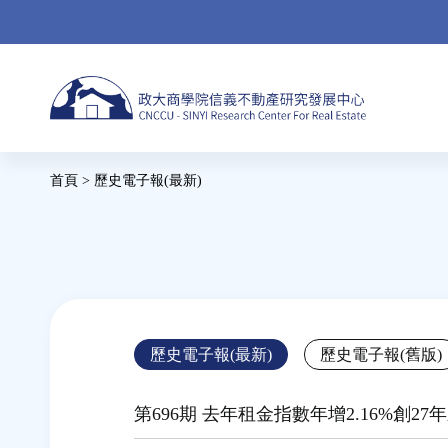
Jump
to
navigation
Back
首頁
>
歷史電子報(最新)
to
您
top
在
這
裡
Back
歷史電子報(最新)
歷史電子報(舊版)
to
top
第696期 去年租金指數年增2.16%創2