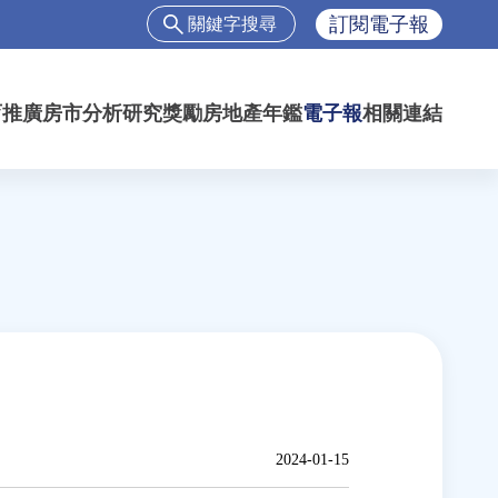
搜
訂閱電子報
尋
搜
尋
育推廣
房市分析
研究獎勵
房地產年鑑
電子報
相關連結
表
單
2024-01-15