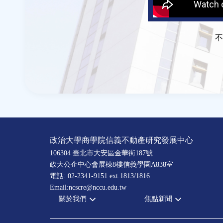
不
政治大學商學院信義不動產研究發展中心
106304 臺北市大安區金華街187號
政大公企中心會展棟8樓信義學園A838室
電話: 02-2341-9151 ext.1813/1816
Email:ncscre@nccu.edu.tw
關於我們
焦點新聞
宗旨願景
全部新聞