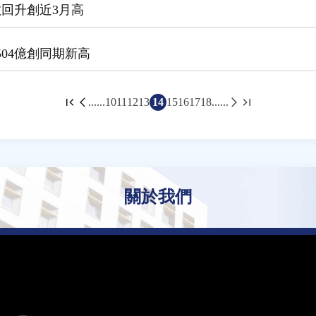
數回升創近3月高
504億創同期新高
......
10
11
12
13
14
15
16
17
18
......
關於我們