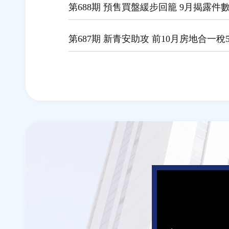
第688期 預售買盤緩步回籠 9月揭露件
第687期 新青安助攻 前10月房地合一稅
頁
面