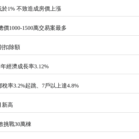
低於1% 不致造成房價上漲
價1000-1500萬交易案最多
特別扣除額
年經濟成長率3.12%
都稅率3.2%起跳、7戶以上達4.8%
月新高
數挑戰30萬棟