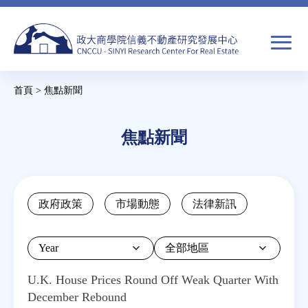
Jump
to
navigation
搜
首頁
>
焦點新聞
尋
搜
您
尋
在
焦點新聞
關於我們
表
這
單
裡
焦點新聞
Back
政府政策
市場動態
法律新訊
to
教育推廣
top
Year
房市分析
U.K. House Prices Round Off Weak Quarter With
December Rebound
研究獎勵