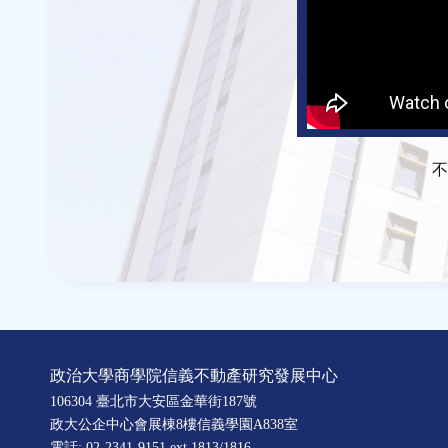
不
政治大學商學院信義不動產研究發展中心
106304 臺北市大安區金華街187號
政大公企中心會展棟8樓信義學園A838室
電話: 02-2341-9151 ext.1813/1816