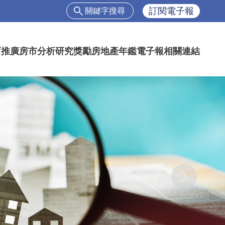
搜
訂閱電子報
尋
搜
尋
育推廣
房市分析
研究獎勵
房地產年鑑
電子報
相關連結
表
單