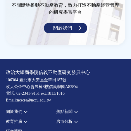
不間斷地推動不動產教育，致力打造不動產經營管理
的研究學習平台
關於我們
政治大學商學院信義不動產研究發展中心
106304 臺北市大安區金華街187號
政大公企中心會展棟8樓信義學園A838室
電話: 02-2341-9151 ext.1813/1816
Email:ncscre@nccu.edu.tw
關於我們
焦點新聞
教育推廣
房市分析
宗旨願景
全部新聞
設置辦法
政府政策