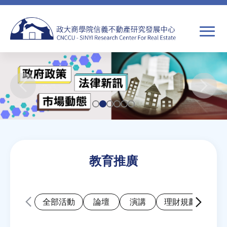
Jump
to
navigation
搜
尋
搜
尋
關於我們
表
Back
單
焦點新聞
to
top
教育推廣
教育推廣
房市分析
全部活動
論壇
演講
理財規劃講座
研究獎勵