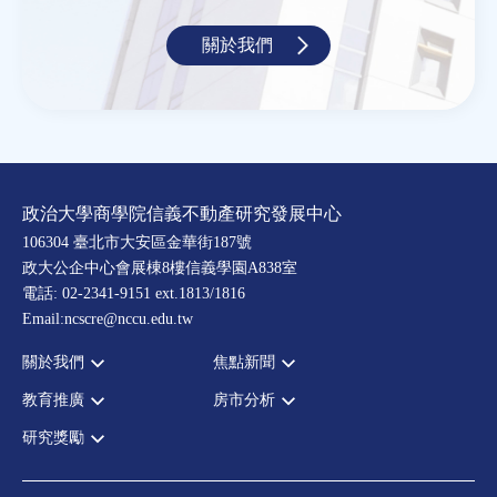
關於我們
政治大學商學院信義不動產研究發展中心
106304 臺北市大安區金華街187號
政大公企中心會展棟8樓信義學園A838室
電話: 02-2341-9151 ext.1813/1816
Email:ncscre@nccu.edu.tw
關於我們
焦點新聞
教育推廣
房市分析
宗旨願景
全部新聞
設置辦法
政府政策
研究獎勵
全部活動
房市分析
大事記
市場動態
論壇
信義房價指數
中心獎勵
指導委員
法律新訊
演講
信義不動產評論