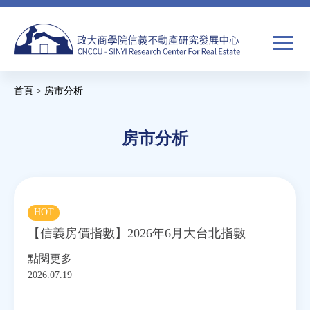
Jump
to
navigation
搜
首頁
>
房市分析
尋
搜
您
尋
在
房市分析
關於我們
表
這
單
裡
焦點新聞
HOT
教育推廣
【信義房價指數】2026年6月大台北指數
點閱更多
房市分析
2026.07.19
研究獎勵