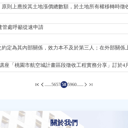
，原則上應按其土地漲價總數額，於土地所有權移轉時徵
 建管處呼籲從速申請
之約定為其內部關係，效力本不及於第三人；在外部關係
講座「桃園市航空城計畫區段徵收工程實務分享」訂於4月2
......
56
57
58
59
60
......
關於我們