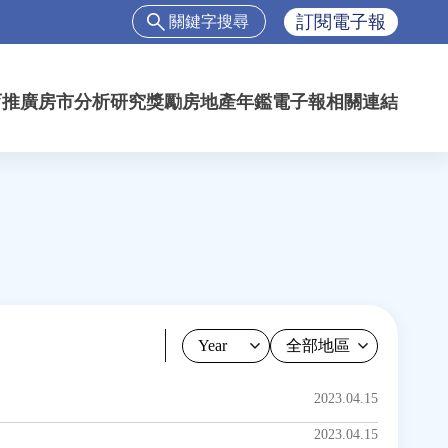
搜
訂閱電子報
尋
搜
尋
育推廣
房市分析
研究獎勵
房地產年鑑
電子報
相關連結
表
單
Year
2023.04.15
2023.04.15