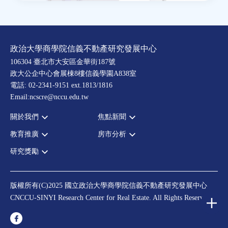
政治大學商學院信義不動產研究發展中心
106304 臺北市大安區金華街187號
政大公企中心會展棟8樓信義學園A838室
電話: 02-2341-9151 ext.1813/1816
Email:ncscre@nccu.edu.tw
關於我們
焦點新聞
教育推廣
房市分析
宗旨願景
全部新聞
設置辦法
政府政策
研究獎勵
全部活動
房市分析
大事記
市場動態
論壇
信義房價指數
中心獎勵
指導委員
法律新訊
演講
信義不動產評論
住宅學會論文獎支援
中心成員
版權所有(C)2025 國立政治大學商學院信義不動產研究發展中心
理財規劃講座
都市計劃學會論文獎支援
CNCCU-SINYI Research Center for Real Estate. All Rights Reserved.
聯絡我們
不動產學程支援