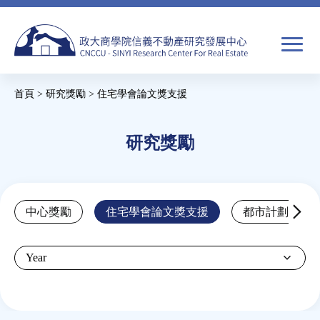
Jump
to
navigation
搜
首頁
>
研究獎勵
>
住宅學會論文獎支援
尋
搜
您
尋
在
研究獎勵
關於我們
表
這
單
裡
焦點新聞
Back
中心獎勵
住宅學會論文獎支援
都市計劃學會
to
教育推廣
top
Year
房市分析
研究獎勵
Back