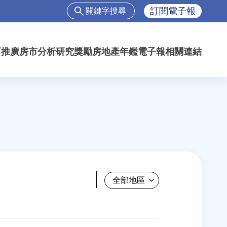
搜
訂閱電子報
尋
搜
尋
育推廣
房市分析
研究獎勵
房地產年鑑
電子報
相關連結
表
單