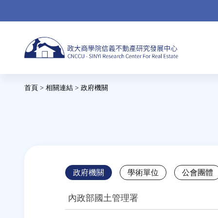
Jump
to
navigation
Back
首頁
>
相關連結
>
政府機關
to
您
top
在
這
裡
Back
政府機關
學術單位
公會團體
to
top
內政部國土管理署