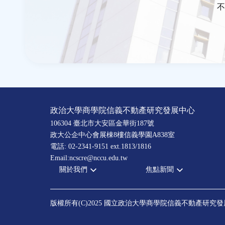
不
政治大學商學院信義不動產研究發展中心
106304 臺北市大安區金華街187號
政大公企中心會展棟8樓信義學園A838室
電話: 02-2341-9151 ext.1813/1816
Email:ncscre@nccu.edu.tw
關於我們
焦點新聞
宗旨願景
全部新聞
設置辦法
政府政策
版權所有(C)2025 國立政治大學商學院信義不動產研究
大事記
市場動態
指導委員
法律新訊