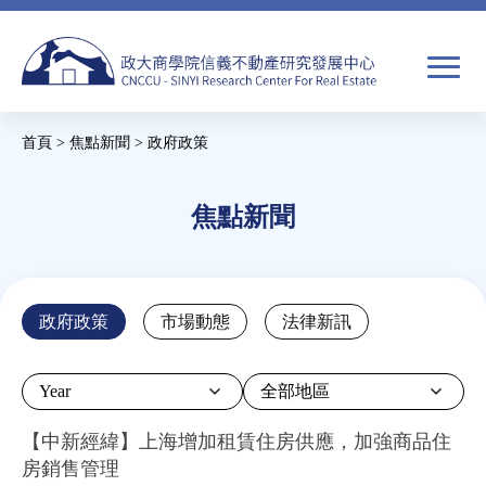
Jump
to
navigation
搜
首頁
>
焦點新聞
>
政府政策
尋
搜
您
尋
在
焦點新聞
關於我們
表
這
單
裡
焦點新聞
Back
政府政策
市場動態
法律新訊
to
教育推廣
top
Year
房市分析
【中新經緯】上海增加租賃住房供應，加強商品住
房銷售管理
研究獎勵