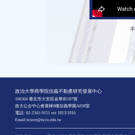
不
政治大學商學院信義不動產研究發展中心
106304 臺北市大安區金華街187號
政大公企中心會展棟8樓信義學園A838室
電話: 02-2341-9151 ext.1813/1816
Email:ncscre@nccu.edu.tw