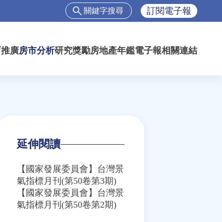
搜
訂閱電子報
尋
搜
尋
育推廣
房市分析
研究獎勵
房地產年鑑
電子報
相關連結
表
單
延伸閱讀
【國家發展委員會】台灣景
氣指標月刊(第50卷第3期)
【國家發展委員會】台灣景
氣指標月刊(第50卷第2期)