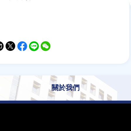
il
witter
Facebook
Line
WeChat
關於我們