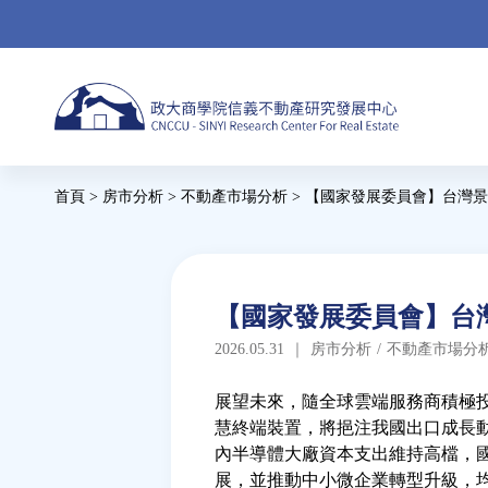
Jump
to
navigation
Back
首頁
>
房市分析
>
不動產市場分析
>
【國家發展委員會】台灣景氣
to
您
top
在
這
Back
【國家發展委員會】台灣
to
裡
2026.05.31
｜
房市分析
/
不動產市場分
top
展望未來，隨全球雲端服務商積極投
慧終端裝置，將挹注我國出口成長
內半導體大廠資本支出維持高檔，國
展，並推動中小微企業轉型升級，均