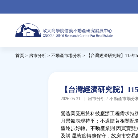
Jump
to
navigation
Back
首頁
>
房市分析
>
不動產市場分析
>
【台灣經濟研究院】115年
to
您
top
在
這
Back
【台灣經濟研究院】11
to
裡
2026.05.31
｜
房市分析
/
不動產市場分
top
營造業受惠於科技廠辦工程需求持續
月景氣表現持平；不過隨著相關配
望逐步好轉。不動產業則 因買賣
及購 屋態度轉趨保守，故房市交易