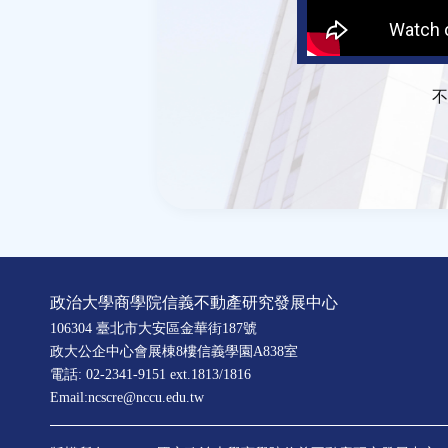
不
政治大學商學院信義不動產研究發展中心
106304 臺北市大安區金華街187號
政大公企中心會展棟8樓信義學園A838室
電話: 02-2341-9151 ext.1813/1816
Email:ncscre@nccu.edu.tw