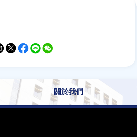
il
witter
Facebook
Line
WeChat
關於我們