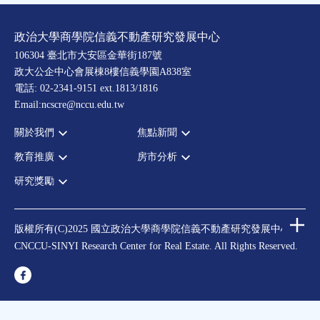
政治大學商學院信義不動產研究發展中心
106304 臺北市大安區金華街187號
政大公企中心會展棟8樓信義學園A838室
電話: 02-2341-9151 ext.1813/1816
Email:ncscre@nccu.edu.tw
關於我們
焦點新聞
教育推廣
房市分析
宗旨願景
全部新聞
設置辦法
政府政策
研究獎勵
全部活動
房市分析
大事記
市場動態
論壇
信義房價指數
中心獎勵
指導委員
法律新訊
演講
信義不動產評論
住宅學會論文獎支援
中心成員
版權所有(C)2025 國立政治大學商學院信義不動產研究發展中心
理財規劃講座
都市計劃學會論文獎支援
CNCCU-SINYI Research Center for Real Estate. All Rights Reserved.
聯絡我們
不動產學程支援