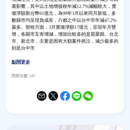
素影響，其中以土地增值稅年減12.7%減幅較大，實
徵淨額新台幣61億元，為99年3月以來同月新低，多
房地產年鑑
數縣市均呈現負成長，六都之中以台中市年減47.2%
最多。契稅方面，3月實徵淨額17億元，呈現年月雙
電子報
增，各縣市互有增減，增加比較多的是苗栗縣、台北
市、新北市，主要是因有大額案件挹注，減少最多的
則是台中市
相關連結
點閱更多
訂閱電子報
閱覽次數 143
Email
Twitter
Facebook
Line
WeChat