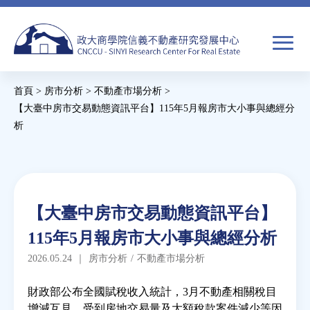
Jump
to
navigation
搜
首頁
>
房市分析
>
不動產市場分析
>
尋
搜
您
【大臺中房市交易動態資訊平台】115年5月報房市大小事與總經分
析
尋
在
Back
關於我們
表
這
to
單
裡
top
焦點新聞
Back
【大臺中房市交易動態資訊平台】
to
教育推廣
115年5月報房市大小事與總經分析
top
2026.05.24
｜
房市分析
/
不動產市場分析
房市分析
財政部公布全國賦稅收入統計，3月不動產相關稅目
增減互見，受到房地交易量及大額稅款案件減少等因
研究獎勵