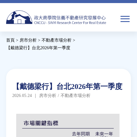
Jump
to
navigation
搜
首頁
>
房市分析
>
不動產市場分析
>
尋
搜
您
【戴德梁行】台北2026年第一季度
尋
在
Back
to
關於我們
表
這
top
單
裡
Back
焦點新聞
【戴德梁行】台北2026年第一季度
to
2026.05.24
｜
房市分析
/
不動產市場分析
top
教育推廣
房市分析
研究獎勵