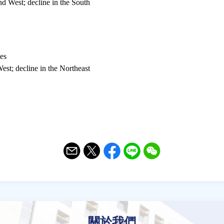
d West; decline in the South
es
st; decline in the Northeast
Email
Twitter
Facebook
Line
WeChat
關於我們