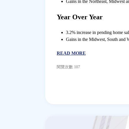
Gains in the Northeast, Midwest an
Year Over Year
3.2% increase in pending home sal
Gains in the Midwest, South and We
READ MORE
閱覽次數 107