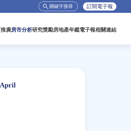
搜
訂閱電子報
尋
搜
尋
育推廣
房市分析
研究獎勵
房地產年鑑
電子報
相關連結
表
單
April