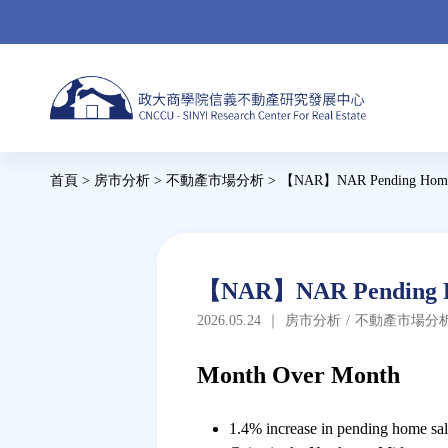
Jump
to
navigation
Back
首頁
>
房市分析
>
不動產市場分析
>
【NAR】NAR Pending Home Sal
to
您
top
在
這
Back
【NAR】NAR Pending Home
to
裡
2026.05.24
｜
房市分析
/
不動產市場分
top
Month Over Month
1.4% increase in pending home sal