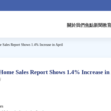
關於我們
焦點新聞
教
es Report Shows 1.4% Increase in April
 Sales Report Shows 1.4% Increase in 
析
es