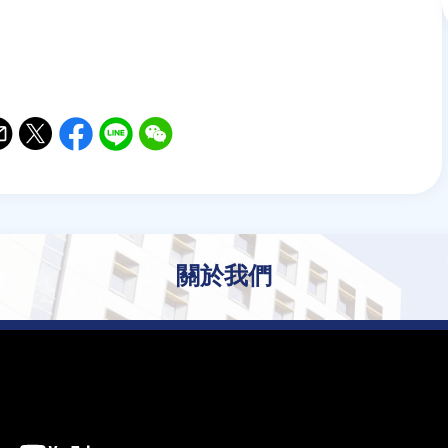
il
witter
Facebook
Line
WeChat
關於我們