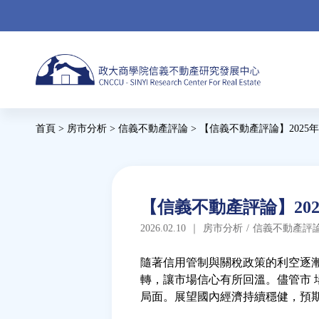
Jump
to
navigation
Back
首頁
>
房市分析
>
信義不動產評論
>
【信義不動產評論】2025
to
您
top
在
這
Back
【信義不動產評論】20
to
裡
2026.02.10
｜
房市分析
/
信義不動產評
top
隨著信用管制與關稅政策的利空逐
轉，讓市場信心有所回溫。儘管市 
局面。展望國內經濟持續穩健，預