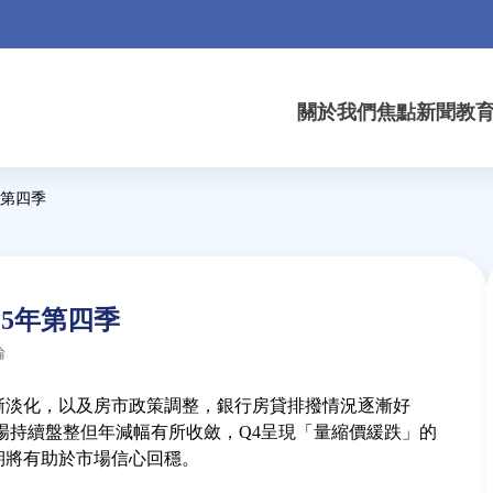
關於我們
焦點新聞
教
年第四季
25年第四季
論
漸淡化，以及房市政策調整，銀行房貸排撥情況逐漸好
場持續盤整但年減幅有所收斂，Q4呈現「量縮價緩跌」的
期將有助於市場信心回穩。