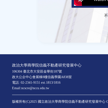
不
政治大學商學院信義不動產研究發展中心
106304 臺北市大安區金華街187號
政大公企中心會展棟8樓信義學園A838室
電話: 02-2341-9151 ext.1813/1816
Email:ncscre@nccu.edu.tw
版權所有(C)2025 國立政治大學商學院信義不動產研究發展中心
C