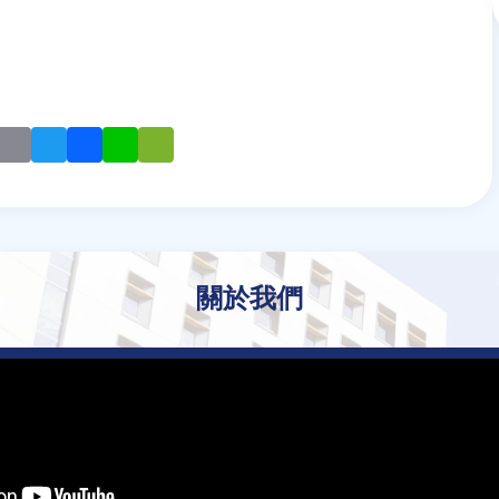
mail
Twitter
Facebook
Line
WeChat
關於我們