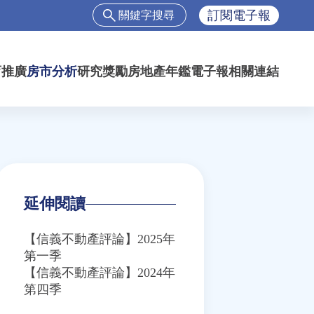
搜
訂閱電子報
尋
搜
尋
育推廣
房市分析
研究獎勵
房地產年鑑
電子報
相關連結
表
單
延伸閱讀
【信義不動產評論】2025年
第一季
【信義不動產評論】2024年
第四季