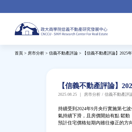
Jump
to
navigation
Back
首頁
>
房市分析
>
信義不動產評論
>
【信義不動產評論】2025
to
您
top
在
這
Back
【信義不動產評論】20
to
裡
2025.08.25
｜
房市分析
/
信義不動產評
top
持續受到2024年9月央行實施第
氣持續下滑，且房價開始有點 鬆動
預計住宅價格短期內雖往修正的方