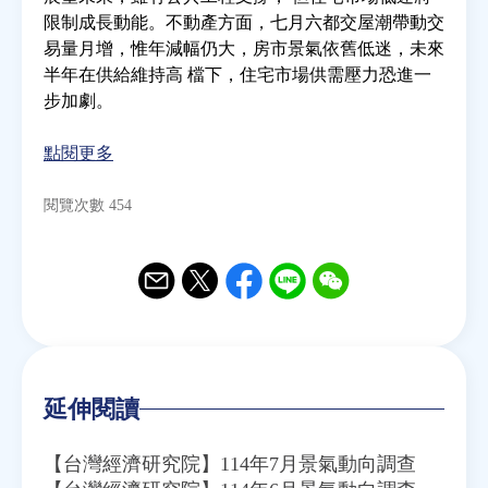
限制成長動能。不動產方面，七月六都交屋潮帶動交
易量月增，惟年減幅仍大，房市景氣依舊低迷，未來
房地產年鑑
半年在供給維持高 檔下，住宅市場供需壓力恐進一
步加劇。
電子報
點閱更多
相關連結
閱覽次數 454
訂閱電子報
Email
Twitter
Facebook
Line
WeChat
延伸閱讀
【台灣經濟研究院】114年7月景氣動向調查