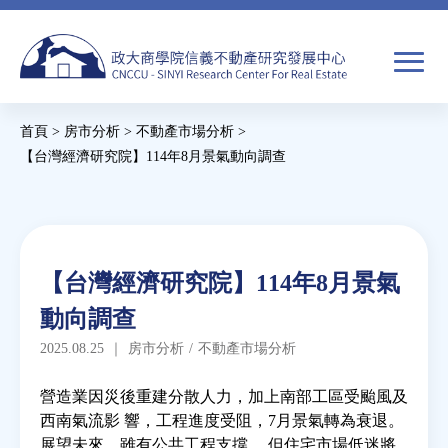
Jump
to
navigation
搜
首頁
>
房市分析
>
不動產市場分析
>
尋
搜
您
【台灣經濟研究院】114年8月景氣動向調查
尋
在
Back
to
關於我們
表
這
top
單
裡
Back
焦點新聞
【台灣經濟研究院】114年8月景氣
to
動向調查
top
教育推廣
2025.08.25
｜
房市分析
/
不動產市場分析
房市分析
營造業因災後重建分散人力，加上南部工區受颱風及
西南氣流影 響，工程進度受阻，7月景氣轉為衰退。
展望未來，雖有公共工程支撐， 但住宅市場低迷將
研究獎勵