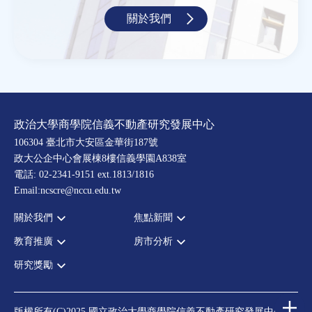
關於我們
政治大學商學院信義不動產研究發展中心
106304 臺北市大安區金華街187號
政大公企中心會展棟8樓信義學園A838室
電話: 02-2341-9151 ext.1813/1816
Email:ncscre@nccu.edu.tw
關於我們
焦點新聞
教育推廣
房市分析
宗旨願景
全部新聞
設置辦法
政府政策
研究獎勵
全部活動
房市分析
大事記
市場動態
論壇
信義房價指數
中心獎勵
指導委員
法律新訊
演講
信義不動產評論
住宅學會論文獎支援
中心成員
版權所有(C)2025 國立政治大學商學院信義不動產研究發展中心