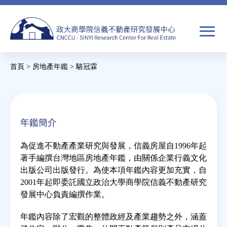
Jump
to
navigation
搜
首頁
>
房地產年鑑
>
駱冠霖
尋
搜
您
尋
在
關於我們
表
這
年鑑簡介
單
裡
焦點新聞
為促進不動產產業研究與發展，信義房屋自1996年起
著手編撰台灣地區房地產年鑑，由關係企業行義文化
教育推廣
出版公司出版發行。為使本項年鑑內容更加充實，自
2001年起即委託國立政治大學商學院信義不動產研究
發展中心負責編撰作業。
房市分析
年鑑內容除了宏觀的整體政經及產業趨勢之外，涵蓋
研究獎勵