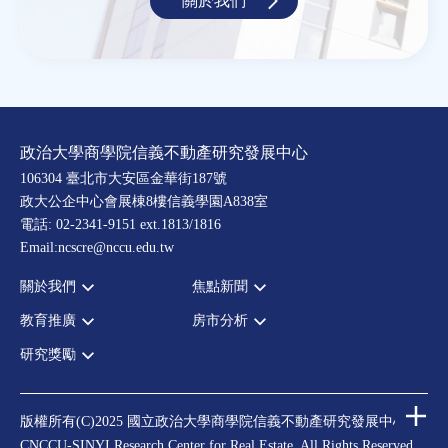
關於我們
政治大學商學院信義不動產研究發展中心
106304 臺北市大安區金華街187號
政大公企中心會展棟8樓信義學園A838室
電話: 02-2341-9151 ext.1813/1816
Email:ncscre@nccu.edu.tw
關於我們
焦點新聞
教育推廣
房市分析
宗旨願景
全部新聞
設置辦法
政府政策
研究獎勵
全部活動
房市分析
大事記
市場動態
論壇
信義房價指數
中心獎勵
指導委員
法律新訊
演講
信義不動產評論
住宅學會論文獎支援
中心成員
版權所有(C)2025 國立政治大學商學院信義不動產研究發展中心
理財規劃講座
都市計劃學會論文獎支援
CNCCU-SINYI Research Center for Real Estate. All Rights Reserved.
聯絡我們