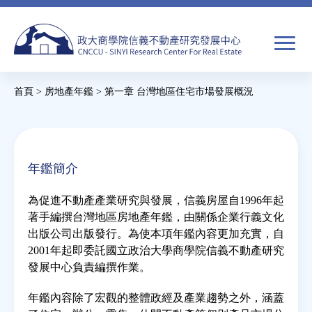
Jump
to
navigation
搜
首頁
>
房地產年鑑
>
第一章 台灣地區住宅市場發展概況
尋
搜
您
尋
在
關於我們
表
這
年鑑簡介
單
裡
焦點新聞
為促進不動產產業研究與發展，信義房屋自1996年起
著手編撰台灣地區房地產年鑑，由關係企業行義文化
教育推廣
出版公司出版發行。為使本項年鑑內容更加充實，自
2001年起即委託國立政治大學商學院信義不動產研究
發展中心負責編撰作業。
房市分析
年鑑內容除了宏觀的整體政經及產業趨勢之外，涵蓋
研究獎勵