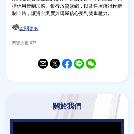
括信用管制加嚴、銀行放貸緊縮，以及售屋所得稅新
制上路，讓資金調度與購屋信心受到雙重壓力。
房地產年鑑
點閱更多
電子報
閱覽次數 637
相關連結
訂閱電子報
Email
Twitter
Facebook
Line
WeChat
關於我們