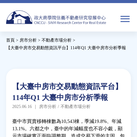
Jump
to
navigation
搜
首頁
>
房市分析
>
不動產市場分析
>
尋
搜
您
【大臺中房市交易動態資訊平台】114年Q1 大臺中房市分析季報
尋
在
Back
to
關於我們
表
這
top
單
裡
Back
焦點新聞
【大臺中房市交易動態資訊平台】
to
114年Q1 大臺中房市分析季報
top
教育推廣
2025.06.16
｜
房市分析
/
不動產市場分析
房市分析
臺中市買賣移轉棟數為10,543棟，季減19.8%、年減
13.1%。六都之中，臺中的年減幅度也不容小覷，顯
示市場確實正面臨調整期。造成交易下滑的主因，包
研究獎勵