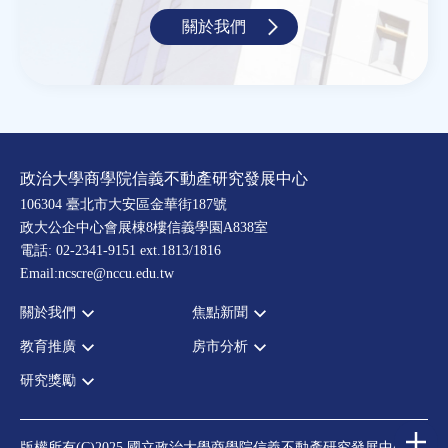
關於我們
政治大學商學院信義不動產研究發展中心
106304 臺北市大安區金華街187號
政大公企中心會展棟8樓信義學園A838室
電話: 02-2341-9151 ext.1813/1816
Email:ncscre@nccu.edu.tw
關於我們
焦點新聞
教育推廣
房市分析
宗旨願景
全部新聞
設置辦法
政府政策
研究獎勵
全部活動
房市分析
大事記
市場動態
論壇
信義房價指數
中心獎勵
指導委員
法律新訊
演講
信義不動產評論
住宅學會論文獎支援
中心成員
版權所有(C)2025 國立政治大學商學院信義不動產研究發展中心