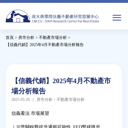
Jump
to
navigation
搜
首頁
>
房市分析
>
不動產市場分析
>
尋
搜
您
【信義代銷】2025年4月不動產市場分析報告
尋
在
Back
to
關於我們
表
這
top
單
裡
Back
焦點新聞
【信義代銷】2025年4月不動產市
to
場分析報告
top
教育推廣
2025.05.26
｜
房市分析
/
不動產市場分析
房市分析
信義看法 市場展望
｜川普關稅戰提升通膨可能性 FED暫緩降息
研究獎勵