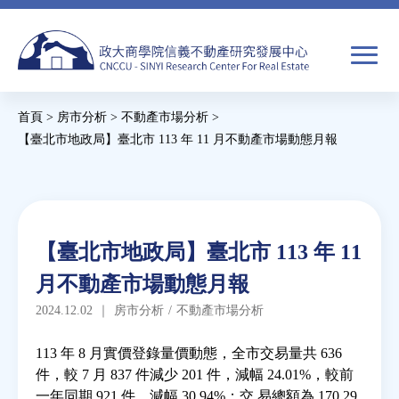
Jump
to
navigation
搜
首頁
>
房市分析
>
不動產市場分析
>
尋
搜
您
【臺北市地政局】臺北市 113 年 11 月不動產市場動態月報
尋
在
Back
to
關於我們
表
這
top
單
裡
Back
焦點新聞
【臺北市地政局】臺北市 113 年 11
to
月不動產市場動態月報
top
教育推廣
2024.12.02
｜
房市分析
/
不動產市場分析
房市分析
113 年 8 月實價登錄量價動態，全市交易量共 636
件，較 7 月 837 件減少 201 件，減幅 24.01%，較前
一年同期 921 件，減幅 30.94%；交 易總額為 170.29
研究獎勵