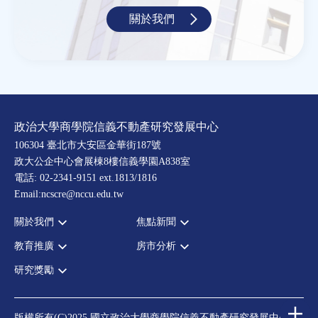
關於我們
政治大學商學院信義不動產研究發展中心
106304 臺北市大安區金華街187號
政大公企中心會展棟8樓信義學園A838室
電話: 02-2341-9151 ext.1813/1816
Email:ncscre@nccu.edu.tw
關於我們
焦點新聞
教育推廣
房市分析
宗旨願景
全部新聞
設置辦法
政府政策
研究獎勵
全部活動
房市分析
大事記
市場動態
論壇
信義房價指數
中心獎勵
指導委員
法律新訊
演講
信義不動產評論
住宅學會論文獎支援
中心成員
版權所有(C)2025 國立政治大學商學院信義不動產研究發展中心