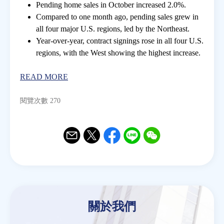
Pending home sales in October increased 2.0%.
Compared to one month ago, pending sales grew in
房地產年鑑
all four major U.S. regions, led by the Northeast.
Year-over-year, contract signings rose in all four U.S.
regions, with the West showing the highest increase.
電子報
READ MORE
相關連結
閱覽次數 270
訂閱電子報
Email
Twitter
Facebook
Line
WeChat
關於我們