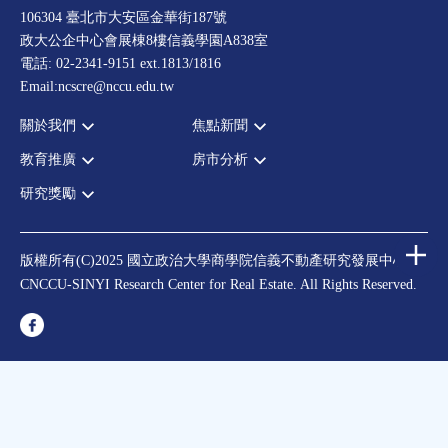
106304 臺北市大安區金華街187號
政大公企中心會展棟8樓信義學園A838室
電話: 02-2341-9151 ext.1813/1816
Email:ncscre@nccu.edu.tw
關於我們
焦點新聞
教育推廣
房市分析
宗旨願景
全部新聞
設置辦法
政府政策
研究獎勵
全部活動
房市分析
大事記
市場動態
論壇
信義房價指數
中心獎勵
指導委員
法律新訊
演講
信義不動產評論
住宅學會論文獎支援
中心成員
版權所有(C)2025 國立政治大學商學院信義不動產研究發展中心
理財規劃講座
都市計劃學會論文獎支援
CNCCU-SINYI Research Center for Real Estate. All Rights Reserved.
聯絡我們
不動產學程支援