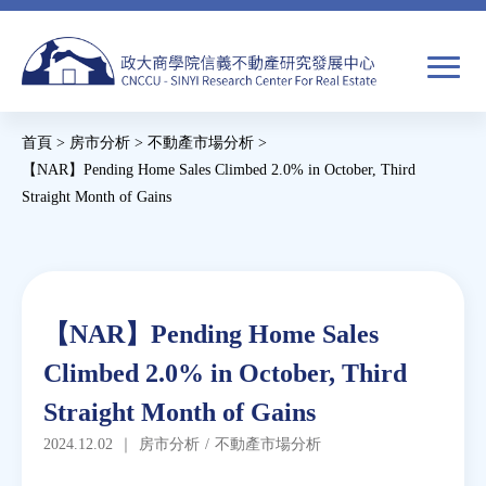
Jump
to
navigation
搜
首頁
>
房市分析
>
不動產市場分析
>
尋
搜
您
【NAR】Pending Home Sales Climbed 2.0% in October, Third
Straight Month of Gains
尋
在
Back
關於我們
表
這
to
單
裡
top
焦點新聞
Back
【NAR】Pending Home Sales
to
教育推廣
Climbed 2.0% in October, Third
top
Straight Month of Gains
房市分析
2024.12.02
｜
房市分析
/
不動產市場分析
研究獎勵