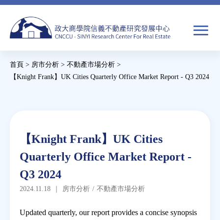
Jump
to
navigation
搜
首頁
>
房市分析
>
不動產市場分析
>
尋
搜
您
【Knight Frank】UK Cities Quarterly Office Market Report - Q3 2024
尋
在
Back
to
關於我們
表
這
top
單
裡
Back
焦點新聞
【Knight Frank】UK Cities
to
Quarterly Office Market Report -
top
教育推廣
Q3 2024
2024.11.18
｜
房市分析
/
不動產市場分析
房市分析
Updated quarterly, our report provides a concise synopsis
研究獎勵