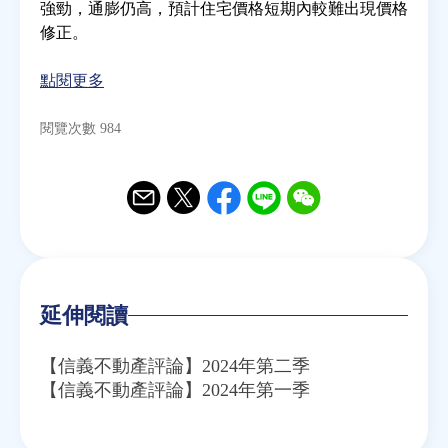
強勁，通膨仍高，預計住宅價格短期內較難出現價格
修正。
房地產年鑑
點閱更多
電子報
閱覽次數 984
相關連結
Email
Twitter
Facebook
Line
WeChat
訂閱電子報
延伸閱讀
【信義不動產評論】2024年第二季
【信義不動產評論】2024年第一季