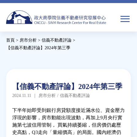
Jump
to
navigation
搜
首頁
>
房市分析
>
信義不動產評論
>
尋
搜
您
【信義不動產評論】2024年第三季
尋
在
Back
to
關於我們
表
這
top
單
裡
Back
焦點新聞
【信義不動產評論】2024年第三季
to
2024.11.11
｜
房市分析
/
信義不動產評論
top
教育推廣
下半年始即受到銀行房貸額度接近滿水位、資金壓力
浮現的影響，房市動能出現波動，再加上9月央行實
房市分析
施第七波信用管制， 買氣持續萎縮，但房價仍處歷
史高點，Q3走向「量縮價高」的局面。國內經濟仍
研究獎勵