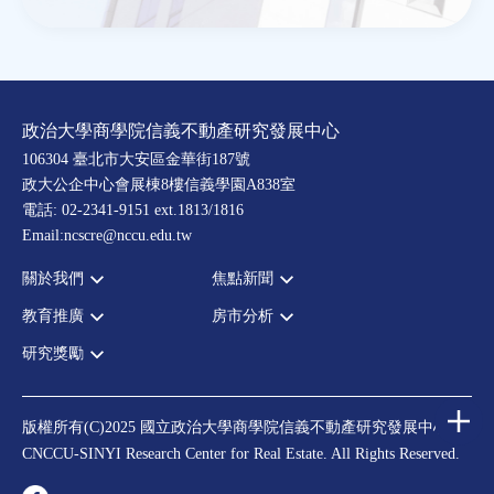
政治大學商學院信義不動產研究發展中心
106304 臺北市大安區金華街187號
政大公企中心會展棟8樓信義學園A838室
電話: 02-2341-9151 ext.1813/1816
Email:ncscre@nccu.edu.tw
關於我們
焦點新聞
教育推廣
房市分析
宗旨願景
全部新聞
設置辦法
政府政策
研究獎勵
全部活動
房市分析
大事記
市場動態
論壇
信義房價指數
中心獎勵
指導委員
法律新訊
演講
信義不動產評論
住宅學會論文獎支援
中心成員
版權所有(C)2025 國立政治大學商學院信義不動產研究發展中心
理財規劃講座
都市計劃學會論文獎支援
CNCCU-SINYI Research Center for Real Estate. All Rights Reserved.
聯絡我們
不動產學程支援