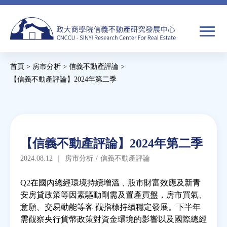
Jump
to
navigation
搜
首頁
>
房市分析
>
信義不動產評論
>
尋
搜
您
【信義不動產評論】2024年第二季
尋
在
Back
to
關於我們
表
這
top
單
裡
Back
焦點新聞
【信義不動產評論】2024年第二季
to
2024.08.12
｜
房市分析
/
信義不動產評論
top
教育推廣
Q2在國內總經環境持續增溫﹑股市財富效應及新青
安房貸政策等因素驅動剛需及置產買盤，房市買氣、
房市分析
意願、交易動能等客 觀指標持續穩定發展。下半年
需觀察央行貨幣政策對資金環境的影響以及國際總經
研究獎勵