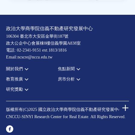
政治大學商學院信義不動產研究發展中心
106304 臺北市大安區金華街187號
政大公企中心會展棟8樓信義學園A838室
電話: 02-2341-9151 ext.1813/1816
Email:ncscre@nccu.edu.tw
關於我們
焦點新聞
教育推廣
房市分析
宗旨願景
全部新聞
設置辦法
政府政策
研究獎勵
全部活動
房市分析
大事記
市場動態
論壇
信義房價指數
中心獎勵
指導委員
法律新訊
演講
信義不動產評論
住宅學會論文獎支援
中心成員
版權所有(C)2025 國立政治大學商學院信義不動產研究發展中心
理財規劃講座
都市計劃學會論文獎支援
CNCCU-SINYI Research Center for Real Estate. All Rights Reserved.
聯絡我們
不動產學程支援