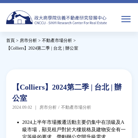
Jump
to
navigation
搜
首頁
>
房市分析
>
不動產市場分析
>
尋
搜
您
【Colliers】2024第二季 | 台北 | 辦公室
尋
在
Back
to
關於我們
表
這
top
單
裡
Back
焦點新聞
【Colliers】2024第二季 | 台北 | 辦
to
公室
top
教育推廣
2024.09.02
｜
房市分析
/
不動產市場分析
房市分析
2024上半年市場搬遷活動主要仍集中在頂級及A
級市場，顯見租戶對於大樓規格及建物安全有一
定等級的要求，帶動辦公空間升級需求。
研究獎勵