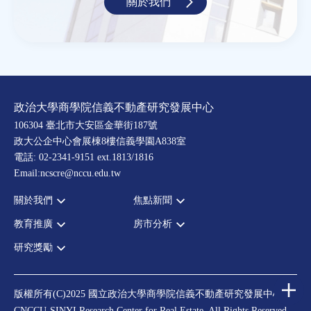
關於我們
政治大學商學院信義不動產研究發展中心
106304 臺北市大安區金華街187號
政大公企中心會展棟8樓信義學園A838室
電話: 02-2341-9151 ext.1813/1816
Email:ncscre@nccu.edu.tw
關於我們
焦點新聞
教育推廣
房市分析
宗旨願景
全部新聞
設置辦法
政府政策
研究獎勵
全部活動
房市分析
大事記
市場動態
論壇
信義房價指數
中心獎勵
指導委員
法律新訊
演講
信義不動產評論
住宅學會論文獎支援
中心成員
版權所有(C)2025 國立政治大學商學院信義不動產研究發展中心
理財規劃講座
都市計劃學會論文獎支援
CNCCU-SINYI Research Center for Real Estate. All Rights Reserved.