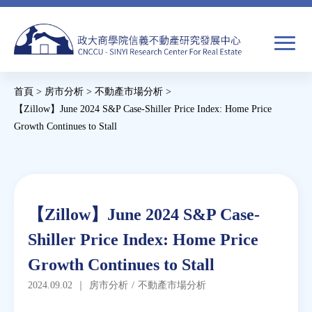
Jump
to
navigation
搜
首頁
>
房市分析
>
不動產市場分析
>
尋
搜
您
【Zillow】June 2024 S&P Case-Shiller Price Index: Home Price
Growth Continues to Stall
尋
在
Back
關於我們
表
這
to
單
裡
top
焦點新聞
Back
【Zillow】June 2024 S&P Case-
to
教育推廣
Shiller Price Index: Home Price
top
Growth Continues to Stall
房市分析
2024.09.02
｜
房市分析
/
不動產市場分析
研究獎勵