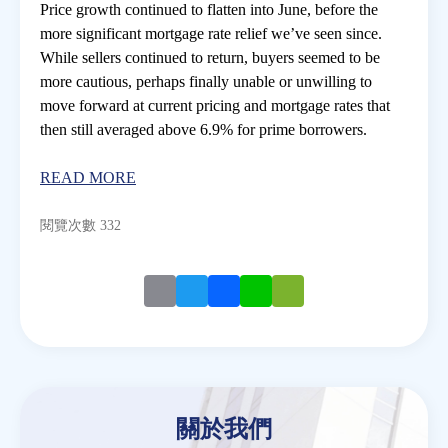
Price growth continued to flatten into June, before the
more significant mortgage rate relief we’ve seen since.
房地產年鑑
While sellers continued to return, buyers seemed to be
more cautious, perhaps finally unable or unwilling to
move forward at current pricing and mortgage rates that
電子報
then still averaged above 6.9% for prime borrowers.
相關連結
READ MORE
閱覽次數 332
訂閱電子報
Email
Twitter
Facebook
Line
WeChat
關於我們