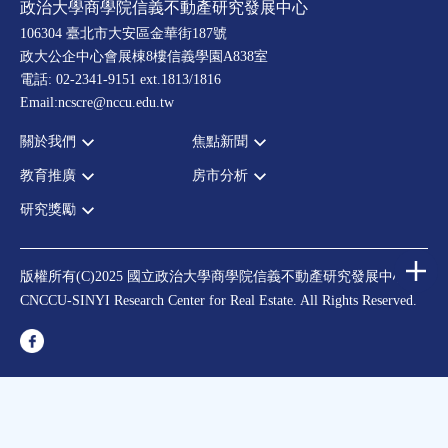
政治大學商學院信義不動產研究發展中心
106304 臺北市大安區金華街187號
政大公企中心會展棟8樓信義學園A838室
電話: 02-2341-9151 ext.1813/1816
Email:ncscre@nccu.edu.tw
關於我們
焦點新聞
教育推廣
房市分析
宗旨願景
全部新聞
設置辦法
政府政策
研究獎勵
全部活動
房市分析
大事記
市場動態
論壇
信義房價指數
中心獎勵
指導委員
法律新訊
演講
信義不動產評論
住宅學會論文獎支援
中心成員
版權所有(C)2025 國立政治大學商學院信義不動產研究發展中心
理財規劃講座
都市計劃學會論文獎支援
CNCCU-SINYI Research Center for Real Estate. All Rights Reserved.
聯絡我們
不動產學程支援