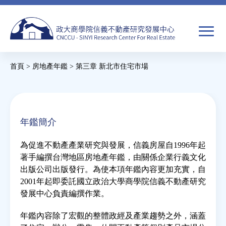
Jump
to
navigation
搜
首頁
>
房地產年鑑
>
第三章 新北市住宅市場
尋
搜
您
尋
在
關於我們
表
這
年鑑簡介
單
裡
焦點新聞
為促進不動產產業研究與發展，信義房屋自1996年起
著手編撰台灣地區房地產年鑑，由關係企業行義文化
教育推廣
出版公司出版發行。為使本項年鑑內容更加充實，自
2001年起即委託國立政治大學商學院信義不動產研究
發展中心負責編撰作業。
房市分析
年鑑內容除了宏觀的整體政經及產業趨勢之外，涵蓋
研究獎勵