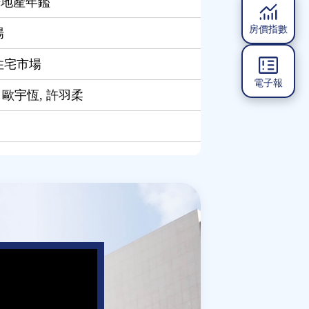
房地產年鑑
房價指數
場
住宅市場
電子報
 歐宇恆, 許羽柔