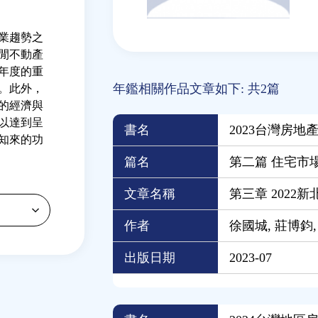
業趨勢之
閒不動產
年度的重
年鑑相關作品文章如下: 共2篇
。此外，
的經濟與
以達到呈
書名
2023台灣房地
知來的功
篇名
第二篇 住宅市
文章名稱
第三章 2022
作者
徐國城, 莊博鈞,
出版日期
2023-07