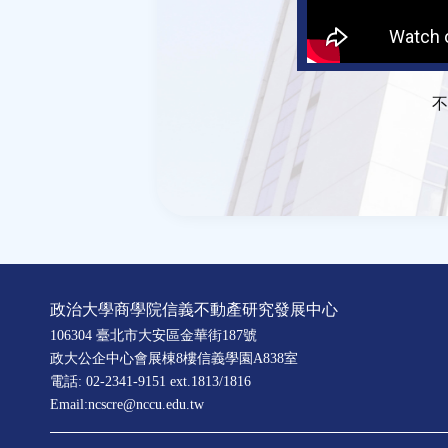
不
政治大學商學院信義不動產研究發展中心
106304 臺北市大安區金華街187號
政大公企中心會展棟8樓信義學園A838室
電話: 02-2341-9151 ext.1813/1816
Email:ncscre@nccu.edu.tw