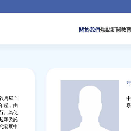
關於我們
焦點新聞
教
Back
to
top
義房屋自
中
產年鑑，由
系
行。為使
年起即委託
究發展中