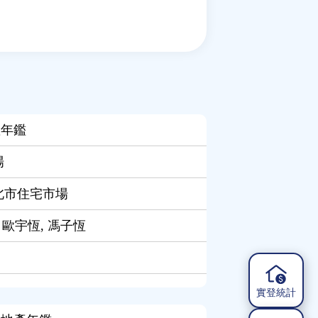
產年鑑
場
新北市住宅市場
 歐宇恆, 馮子恆
實登統計