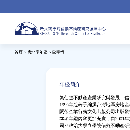
Jump
to
navigation
首頁
>
房地產年鑑
>
歐宇恆
您
在
Back
to
這
年鑑簡介
top
裡
為促進不動產產業研究與發展，信
1996年起著手編撰台灣地區房地
關係企業行義文化出版公司出版發
本項年鑑內容更加充實，自2001
國立政治大學商學院信義不動產研