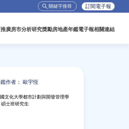
搜
訂閱電子報
尋
搜
尋
育推廣
房市分析
研究獎勵
房地產年鑑
電子報
相關連結
表
單
年鑑作者：
歐宇恆
國文化大學都市計劃與開發管理學
 碩士班研究生