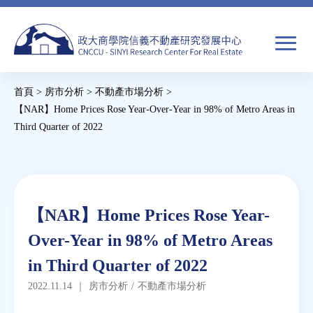
Jump
to
navigation
搜
首頁
>
房市分析
>
不動產市場分析
>
尋
搜
您
【NAR】Home Prices Rose Year-Over-Year in 98% of Metro Areas in
Third Quarter of 2022
尋
在
Back
關於我們
表
這
to
單
裡
top
焦點新聞
Back
【NAR】Home Prices Rose Year-
to
教育推廣
Over-Year in 98% of Metro Areas
top
in Third Quarter of 2022
房市分析
2022.11.14
｜
房市分析
/
不動產市場分析
研究獎勵