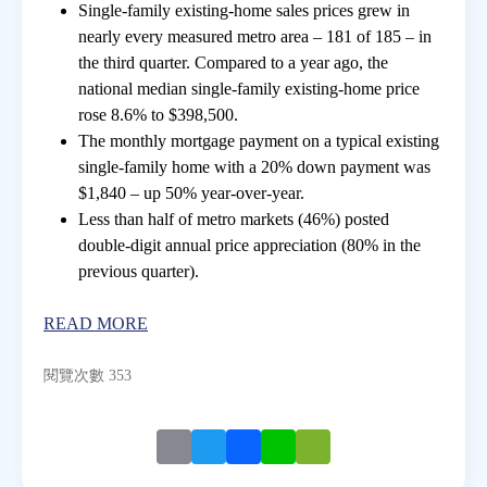
Single-family existing-home sales prices grew in
nearly every measured metro area – 181 of 185 – in
房地產年鑑
the third quarter. Compared to a year ago, the
national median single-family existing-home price
rose 8.6% to $398,500.
電子報
The monthly mortgage payment on a typical existing
single-family home with a 20% down payment was
相關連結
$1,840 – up 50% year-over-year.
Less than half of metro markets (46%) posted
double-digit annual price appreciation (80% in the
訂閱電子報
previous quarter).
READ MORE
閱覽次數 353
Email
Twitter
Facebook
Line
WeChat