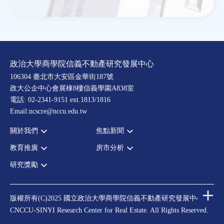
政治大學商學院信義不動產研究發展中心
106304 臺北市大安區金華街187號
政大公企中心會展棟8樓信義學園A838室
電話: 02-2341-9151 ext.1813/1816
Email:ncscre@nccu.edu.tw
關於我們
焦點新聞
教育推廣
房市分析
宗旨願景
全部新聞
設置辦法
政府政策
研究獎勵
全部活動
房市分析
大事記
市場動態
論壇
信義房價指數
中心獎勵
指導委員
法律新訊
演講
信義不動產評論
住宅學會論文獎支援
中心成員
版權所有(C)2025 國立政治大學商學院信義不動產研究發展中心
理財規劃講座
都市計劃學會論文獎支援
CNCCU-SINYI Research Center for Real Estate. All Rights Reserved.
聯絡我們
不動產學程支援