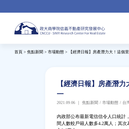
Jump
to
navigation
Back
首頁
>
焦點新聞
>
市場動態
>
【經濟日報】房產潛力大！這個里
to
您
top
在
這
Back
【經濟日報】房產潛力大
to
裡
一
top
2021.09.06
｜
焦點新聞
/
市場動態
/
台
內政部公布最新電信信令人口統計
間人數較戶籍人數多4.2萬人；其