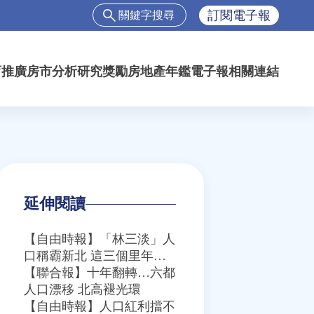
搜
訂閱電子報
尋
搜
尋
育推廣
房市分析
研究獎勵
房地產年鑑
電子報
相關連結
表
單
延伸閱讀
【自由時報】「林三淡」人
口稱霸新北 這三個里年增
逾6千人
【聯合報】十年翻轉…六都
人口漂移 北高褪光環
【自由時報】人口紅利擋不