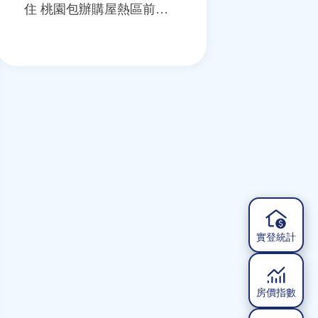
住 桃園包辦購屋熱區前兩
名
實登統計
房價指數