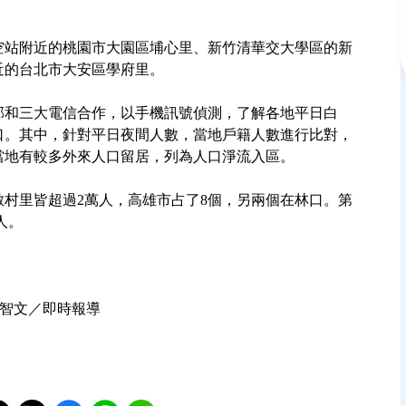
空站附近的桃園市大園區埔心里、新竹清華交大學區的新
近的台北市大安區學府里。
部和三大電信合作，以手機訊號偵測，了解各地平日白
口。其中，針對平日夜間人數，當地戶籍人數進行比對，
當地有較多外來人口留居，列為人口淨流入區。
數村里皆超過2萬人，高雄市占了8個，另兩個在林口。第
人。
 記者游智文／即時報導