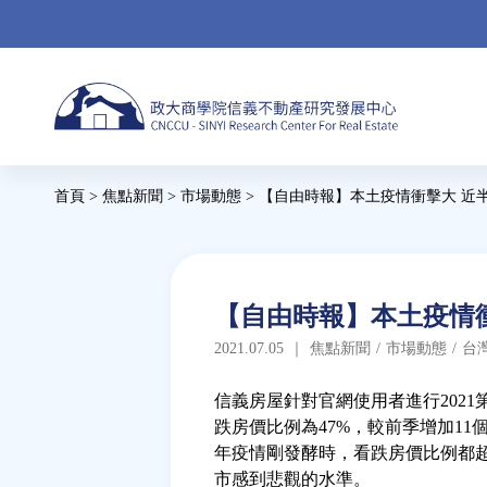
Jump
to
navigation
Back
首頁
>
焦點新聞
>
市場動態
>
【自由時報】本土疫情衝擊大 近
to
您
top
在
這
Back
【自由時報】本土疫情衝
to
裡
2021.07.05
｜
焦點新聞
/
市場動態
/
台
top
信義房屋針對官網使用者進行202
跌房價比例為47%，較前季增加1
年疫情剛發酵時，看跌房價比例都超
市感到悲觀的水準。