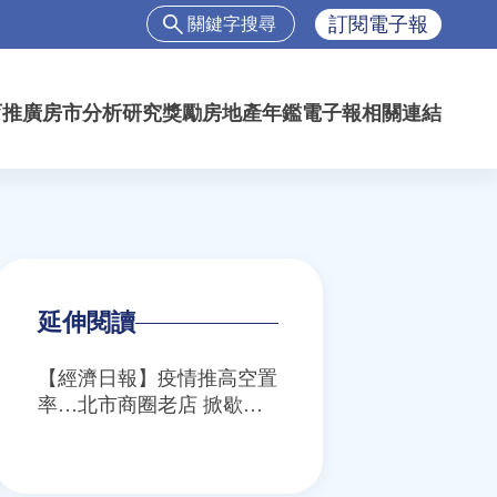
搜
訂閱電子報
尋
搜
尋
育推廣
房市分析
研究獎勵
房地產年鑑
電子報
相關連結
表
單
延伸閱讀
【經濟日報】疫情推高空置
率…北市商圈老店 掀歇業
潮