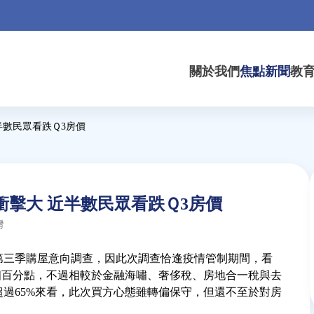
關於我們
焦點新聞
教
半數民眾看跌Ｑ3房價
擊大 近半數民眾看跌Ｑ3房價
灣
1第三季購屋意向調查，因此次調查恰逢疫情管制期間，看
1個百分點，不過相較於金融海嘯、奢侈稅、房地合一稅與去
過65%來看，此次買方心態雖轉偏保守，但還不至於對房