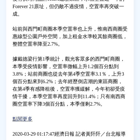
Forever 21原址，但仍敵不過疫情，空置率再突破一
成。
房地產年鑑
站前與西門町商圈本季空置率也上升，惟南西商圈受
電子報
惠線型公園戶外空間，加上租金水準較其餘商圈低，
整體空置率降至2.7%。
相關連結
據戴德梁行第1季統計，觀光客眾多的西門町商圈，
本季受疫情影響，空置率微幅上升1.2個百分點到
訂閱電子報
3.8%；站前商圈也從去年第4季空置率3.1％，上升3
個百分點來到6.2%；去年經歷倒店潮的東區商圈，
在第4季有感降租後，空置率獲緩解，今年初卻受疫
情干擾，本季空置率再度回升到11.4%；只有南西商
圈空置率下降3個百分點，本季僅剩2.7%。
點閱更多
2020-03-29 01:17:47經濟日報 記者黃阡阡／台北報導