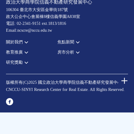
政治大學商學院信義不動產研究發展中心
106304 臺北市大安區金華街187號
政大公企中心會展棟8樓信義學園A838室
電話: 02-2341-9151 ext.1813/1816
Email:ncscre@nccu.edu.tw
關於我們
焦點新聞
教育推廣
房市分析
宗旨願景
全部新聞
設置辦法
政府政策
研究獎勵
全部活動
房市分析
大事記
市場動態
論壇
信義房價指數
中心獎勵
指導委員
法律新訊
演講
信義不動產評論
住宅學會論文獎支援
中心成員
版權所有(C)2025 國立政治大學商學院信義不動產研究發展中心
理財規劃講座
都市計劃學會論文獎支援
CNCCU-SINYI Research Center for Real Estate. All Rights Reserved.
聯絡我們
不動產學程支援