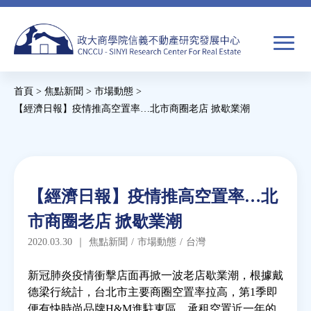
Jump
to
navigation
搜
首頁
>
焦點新聞
>
市場動態
>
尋
搜
您
【經濟日報】疫情推高空置率…北市商圈老店 掀歇業潮
尋
在
Back
to
關於我們
表
這
top
單
裡
Back
焦點新聞
【經濟日報】疫情推高空置率…北
to
市商圈老店 掀歇業潮
top
教育推廣
2020.03.30
｜
焦點新聞
/
市場動態
/
台灣
房市分析
新冠肺炎疫情衝擊店面再掀一波老店歇業潮，根據戴
德梁行統計，台北市主要商圈空置率拉高，第1季即
便有快時尚品牌H&M進駐東區，承租空置近一年的
研究獎勵