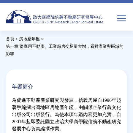
Jump
to
navigation
搜
首頁
>
房地產年鑑
>
尋
搜
您
第一章 從商用不動產、工業廠房交易量大增，看對產業與區域的
影響
尋
在
關於我們
表
這
單
裡
焦點新聞
年鑑簡介
教育推廣
為促進不動產產業研究與發展，信義房屋自1996年起
著手編撰台灣地區房地產年鑑，由關係企業行義文化
出版公司出版發行。為使本項年鑑內容更加充實，自
房市分析
2001年起即委託國立政治大學商學院信義不動產研究
發展中心負責編撰作業。
研究獎勵