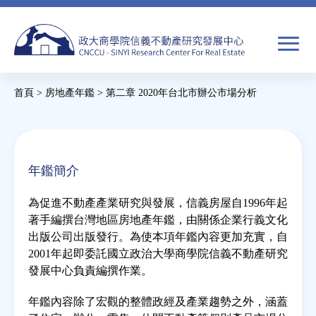
Jump
to
navigation
搜
首頁
>
房地產年鑑
>
第二章 2020年台北市辦公市場分析
尋
搜
您
尋
在
關於我們
表
這
年鑑簡介
單
裡
焦點新聞
為促進不動產產業研究與發展，信義房屋自1996年起
著手編撰台灣地區房地產年鑑，由關係企業行義文化
教育推廣
出版公司出版發行。為使本項年鑑內容更加充實，自
2001年起即委託國立政治大學商學院信義不動產研究
發展中心負責編撰作業。
房市分析
年鑑內容除了宏觀的整體政經及產業趨勢之外，涵蓋
研究獎勵