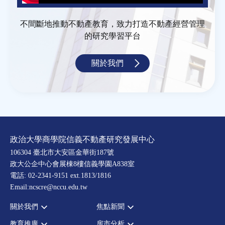
不間斷地推動不動產教育，致力打造不動產經營管理
的研究學習平台
關於我們
政治大學商學院信義不動產研究發展中心
106304 臺北市大安區金華街187號
政大公企中心會展棟8樓信義學園A838室
電話: 02-2341-9151 ext.1813/1816
Email:ncscre@nccu.edu.tw
關於我們
焦點新聞
教育推廣
房市分析
宗旨願景
全部新聞