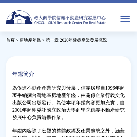
Jump
to
navigation
搜
首頁
>
房地產年鑑
>
第一章 2020年建築產業發展概況
尋
搜
您
尋
在
關於我們
表
這
年鑑簡介
單
裡
焦點新聞
為促進不動產產業研究與發展，信義房屋自1996年起
著手編撰台灣地區房地產年鑑，由關係企業行義文化
教育推廣
出版公司出版發行。為使本項年鑑內容更加充實，自
2001年起即委託國立政治大學商學院信義不動產研究
發展中心負責編撰作業。
房市分析
年鑑內容除了宏觀的整體政經及產業趨勢之外，涵蓋
研究獎勵