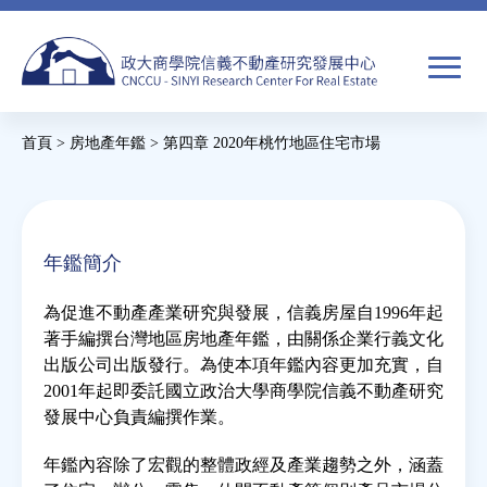
Jump
to
navigation
搜
首頁
>
房地產年鑑
>
第四章 2020年桃竹地區住宅市場
尋
搜
您
尋
在
關於我們
表
這
年鑑簡介
單
裡
焦點新聞
為促進不動產產業研究與發展，信義房屋自1996年起
著手編撰台灣地區房地產年鑑，由關係企業行義文化
教育推廣
出版公司出版發行。為使本項年鑑內容更加充實，自
2001年起即委託國立政治大學商學院信義不動產研究
發展中心負責編撰作業。
房市分析
年鑑內容除了宏觀的整體政經及產業趨勢之外，涵蓋
研究獎勵