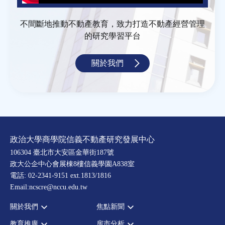
不間斷地推動不動產教育，致力打造不動產經營管理
的研究學習平台
關於我們
政治大學商學院信義不動產研究發展中心
106304 臺北市大安區金華街187號
政大公企中心會展棟8樓信義學園A838室
電話: 02-2341-9151 ext.1813/1816
Email:ncscre@nccu.edu.tw
關於我們
焦點新聞
教育推廣
房市分析
宗旨願景
全部新聞