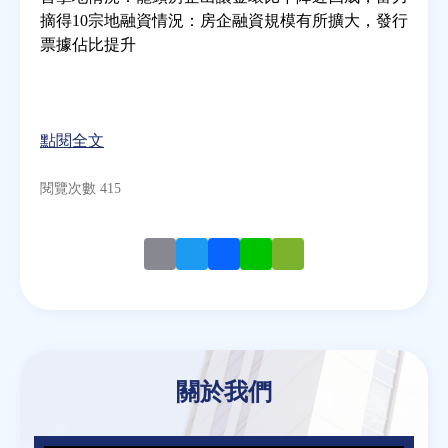
摘得10宗地融資情況：房企融資規模有所擴大，發行
票據佔比提升
房地產年鑑
電子報
點閱全文
相關連結
閱覽次數 415
訂閱電子報
Email
Twitter
Facebook
Line
WeChat
關於我們