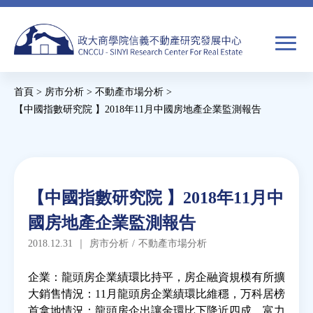
Jump
to
navigation
搜
首頁
>
房市分析
>
不動產市場分析
>
尋
搜
您
【中國指數研究院 】2018年11月中國房地產企業監測報告
尋
在
Back
to
關於我們
表
這
top
單
裡
Back
焦點新聞
【中國指數研究院 】2018年11月中
to
國房地產企業監測報告
top
教育推廣
2018.12.31
｜
房市分析
/
不動產市場分析
房市分析
企業：龍頭房企業績環比持平，房企融資規模有所擴
大銷售情況：11月龍頭房企業績環比維穩，万科居榜
首拿地情況：龍頭房企出讓金環比下降近四成，富力
研究獎勵