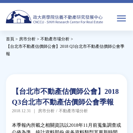
Jump
to
navigation
搜
首頁
>
房市分析
>
不動產市場分析
>
尋
搜
您
【台北市不動產估價師公會】2018 Q3台北市不動產估價師公會季
報
尋
在
Back
關於我們
表
這
to
單
裡
top
焦點新聞
Back
【台北市不動產估價師公會】2018
to
教育推廣
Q3台北市不動產估價師公會季報
top
2018.12.31
｜
房市分析
/
不動產市場分析
房市分析
本季報內所載之相關資訊以2018年11月前蒐集調查或
公佈為準，統計資料部份 依各資料類型其更新時間
研究獎勵