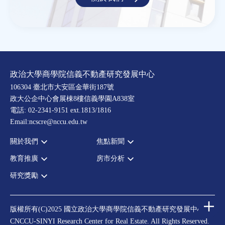
政治大學商學院信義不動產研究發展中心
106304 臺北市大安區金華街187號
政大公企中心會展棟8樓信義學園A838室
電話: 02-2341-9151 ext.1813/1816
Email:ncscre@nccu.edu.tw
關於我們
焦點新聞
教育推廣
房市分析
宗旨願景
全部新聞
設置辦法
政府政策
研究獎勵
全部活動
房市分析
大事記
市場動態
論壇
信義房價指數
中心獎勵
指導委員
法律新訊
演講
信義不動產評論
住宅學會論文獎支援
中心成員
版權所有(C)2025 國立政治大學商學院信義不動產研究發展中心
理財規劃講座
都市計劃學會論文獎支援
CNCCU-SINYI Research Center for Real Estate. All Rights Reserved.
聯絡我們