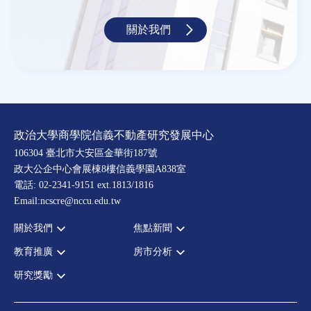
關於我們
政治大學商學院信義不動產研究發展中心
106304 臺北市大安區金華街187號
政大公企中心會展棟8樓信義學園A838室
電話: 02-2341-9151 ext.1813/1816
Email:ncscre@nccu.edu.tw
關於我們
焦點新聞
教育推廣
房市分析
宗旨願景
全部新聞
設置辦法
政府政策
研究獎勵
全部活動
房市分析
大事記
市場動態
論壇
信義房價指數
中心獎勵
指導委員
法律新訊
演講
信義不動產評論