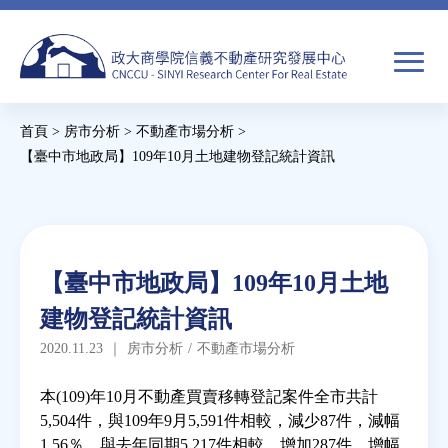
Jump
to
navigation
搜
首頁
>
房市分析
>
不動產市場分析
>
尋
搜
您
【臺中市地政局】109年10月土地建物登記統計資訊
尋
在
Back
to
關於我們
表
這
top
單
裡
Back
焦點新聞
【臺中市地政局】109年10月土地
to
建物登記統計資訊
top
教育推廣
2020.11.23
｜
房市分析
/
不動產市場分析
房市分析
本(109)年10月不動產買賣移轉登記案件全市共計
5,504件，與109年9月5,591件相較，減少87件，減幅
1.56％，與去年同期5,217件相較，增加287件，增幅
研究獎勵