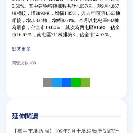
5.50%。其中建物移轉棟數共計4,957棟，與9月4,867
棟相較，增加90棟，增幅1.85%，與去年同期4,563棟
房地產年鑑
相較，增加334棟，增幅8.63%。本月以北屯區932棟
為最多，佔全市19.04％，其次為西屯區816棟，佔全
電子報
市16.67％，南屯區711棟排第3，佔全市14.53％。
點閱更多
相關連結
閱覽次數 430
訂閱電子報
Email
Twitter
Facebook
Line
WeChat
延伸閱讀
【臺中市地政局】109年5月土地建物登記統計